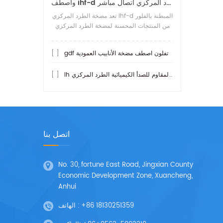
واصطف ihf-d تفلون مضخة الطرد المركزي اتصال مباشر
تعد مضخة الطرد المركزي ihf-d المبطنة بالفلور
من المنتجات المحسنة لمضخة الطرد المركزي
ihf المبطنة بالفلور. ما هو أكثر مقاومة للحمض
من المضخات الأخرى هو
gdf تفلون اصطف مضخة الأنابيب العمودية
[ ]
ih مضخة الفولاذ المقاوم للصدأ الكيميائية الطرد المركزي
[ ]
اتصل بنا
No. 30, fortune East Road, Jingxian County
Economic Development Zone, Xuancheng,
Anhui
+86 18130251359
الهاتف :