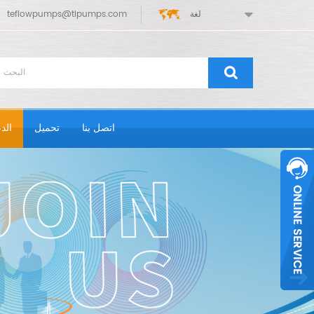
لغة
teflowpumps@tlpumps.com
اتصل بنا
تحميل
الد