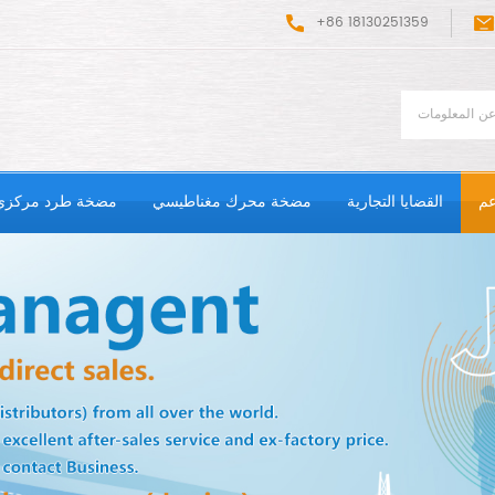
+86 18130251359
عم
القضايا التجارية
مضخة محرك مغناطيسي
مضخة طرد مركزي