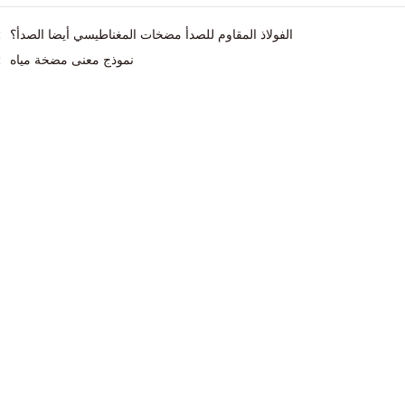
الفولاذ المقاوم للصدأ مضخات المغناطيسي أيضا الصدأ؟
س
نموذج معنى مضخة مياه
ا