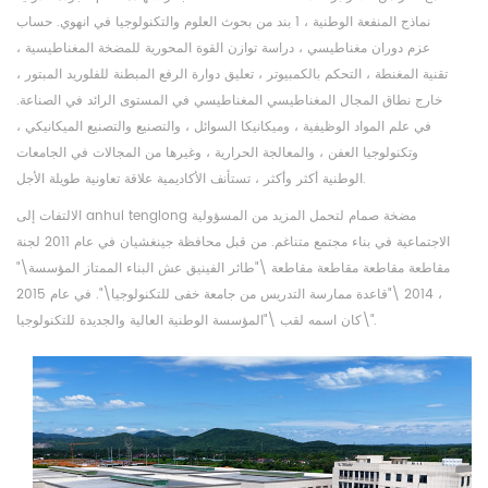
نماذج المنفعة الوطنية ، 1 بند من بحوث العلوم والتكنولوجيا في انهوي. حساب
عزم دوران مغناطيسي ، دراسة توازن القوة المحورية للمضخة المغناطيسية ،
تقنية المغنطة ، التحكم بالكمبيوتر ، تعليق دوارة الرفع المبطنة للفلوريد المبتور ،
خارج نطاق المجال المغناطيسي المغناطيسي في المستوى الرائد في الصناعة.
في علم المواد الوظيفية ، وميكانيكا السوائل ، والتصنيع والتصنيع الميكانيكي ،
وتكنولوجيا العفن ، والمعالجة الحرارية ، وغيرها من المجالات في الجامعات
الوطنية أكثر وأكثر ، تستأنف الأكاديمية علاقة تعاونية طويلة الأجل.
الالتفات إلى anhui tenglong مضخة صمام لتحمل المزيد من المسؤولية
الاجتماعية في بناء مجتمع متناغم. من قبل محافظة جينغشيان في عام 2011 لجنة
مقاطعة مقاطعة مقاطعة مقاطعة \"طائر الفينيق عش البناء الممتاز المؤسسة\"
، 2014 \"قاعدة ممارسة التدريس من جامعة خفى للتكنولوجيا\". في عام 2015
كان اسمه لقب \"المؤسسة الوطنية العالية والجديدة للتكنولوجيا\".