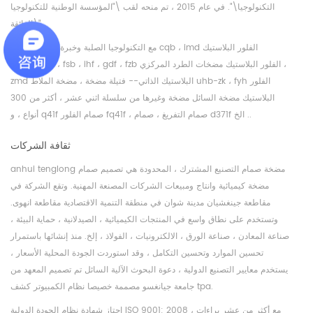
التكنولوجيا\". في عام 2015 ، تم منحه لقب \"المؤسسة الوطنية للتكنولوجيا
الفائقة\".
مع التكنولوجيا الصلبة وخبرة غنية ، أطلقت cqb ، imd الفلور البلاستيك
المغناطيسي ، fsb ، ihf ، gdf ، fzb الفلور البلاستيك مضخات الطرد المركزي ،
zmd البلاستيك الذاتي-- فتيلة مضخة ، مضخة الملاط uhb-zk ، fyh الفلور
البلاستيك مضخة السائل مضخة وغيرها من سلسلة اثني عشر ، أكثر من 300
أنواع ، و q41f صمام الفلور fq41f ، صمام التفريغ ، صمام d371f الخ ..
ثقافة الشركات
anhui tenglong مضخة صمام التصنيع المشترك ، المحدودة هي تصميم صمام
مضخة كيميائية وانتاج ومبيعات الشركات المصنعة المهنية. وتقع الشركة في
مقاطعة جينغشيان مدينة شوان في منطقة التنمية الاقتصادية مقاطعة انهوى.
وتستخدم على نطاق واسع في المنتجات الكيميائية ، الصيدلانية ، حماية البيئة ،
صناعة المعادن ، صناعة الورق ، الالكترونيات ، الفولاذ ، إلخ. منذ إنشائها باستمرار
تحسين الموارد وتحسين التكامل ، وقد استوردت الجودة المحلية الأسعار ،
يستخدم معايير التصنيع الدولية ، دعوة البحوث الآلية السائل تم تصميم المعهد من
جامعة جيانغسو مصممة خصيصا نظام الكمبيوتر كشف tpa.
اجتاز شهادة نظام الجودة الدولية ISO 9001: 2008 ، مع أكثر من عشر براءات