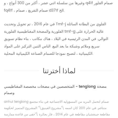
وغيرها من سلسلة اثني عشر ، أكثر من 300 أنواع ، و q41f صمام الفلور
fq41f ، صمام التفريغ ، صمام d371f الخ.
في عام 2016 ، تم تحويل وتحديث Tmf-j القلوي من البطانة السائلة
الفلورية والمضخة المغناطيسية الفلورية tmf-g عالية الحرارة على
التوالي. في المدن الرئيسية في البلاد ، هناك مكاتب ، بناء نظام تسويق
سريع وملائم وشبكة ما بعد البيع. الناس التنين التركيز على المواد
الكيميائية ، لتصبح نموذجا للصمام الصناعة الكيميائية المحلية.
لماذا أخترتنا
المتخصصين في مضخات مخصصة المغناطيسي - tenglong مضخة
وصمام
anhui tenglong صمام لتحمل المزيد من المسؤولية الاجتماعية في بناء مجتمع
متناغم. في عام 2011 كان اسمه \"مشروع الفينيق\" المشروع المتميز لحكومة
مقاطعة جينغشيان مقاطعة في عام 2014 ، فاز بجائزة \"خفى من قاعدة ممارسة