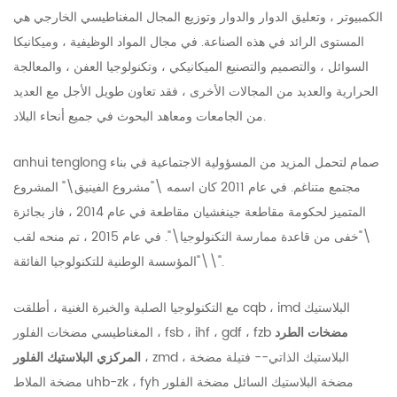
الكمبيوتر ، وتعليق الدوار والدوار وتوزيع المجال المغناطيسي الخارجي هي
المستوى الرائد في هذه الصناعة. في مجال المواد الوظيفية ، وميكانيكا
السوائل ، والتصميم والتصنيع الميكانيكي ، وتكنولوجيا العفن ، والمعالجة
الحرارية والعديد من المجالات الأخرى ، فقد تعاون طويل الأجل مع العديد
من الجامعات ومعاهد البحوث في جميع أنحاء البلاد.
anhui tenglong صمام لتحمل المزيد من المسؤولية الاجتماعية في بناء
مجتمع متناغم. في عام 2011 كان اسمه \"مشروع الفينيق\" المشروع
المتميز لحكومة مقاطعة جينغشيان مقاطعة في عام 2014 ، فاز بجائزة
\"خفى من قاعدة ممارسة التكنولوجيا\". في عام 2015 ، تم منحه لقب
\"المؤسسة الوطنية للتكنولوجيا الفائقة\".
مع التكنولوجيا الصلبة والخبرة الغنية ، أطلقت cqb ، imd البلاستيك
مضخات الطرد
المغناطيسي مضخات الفلور ، fsb ، ihf ، gdf ، fzb
، zmd البلاستيك الذاتي-- فتيلة مضخة ،
المركزي البلاستيك الفلور
مضخة الملاط uhb-zk ، fyh مضخة البلاستيك السائل مضخة الفلور