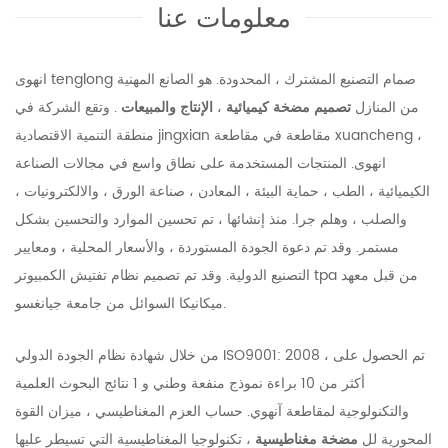
معلومات عنا
انهوى tenglong صمام التصنيع المشترك ، المحدودة. هو الصانع المهنية
من المنازل
تصميم مضخة كيميائية
،
الإنتاج والمبيعات
. وتقع الشركة في
منطقة التنمية الاقتصادية jingxian مقاطعة في مقاطعة xuancheng ،
انهوى. المنتجات المستخدمة على نطاق واسع في مجالات الصناعة
الكيميائية ، الطب ، حماية البيئة ، المعادن ، صناعة الورق ، والالكترونيات ،
والصلب ، وهلم جرا. منذ إنشائها ، تم تحسين الموارد والتحسين بشكل
مستمر. وقد تم دعوة الجودة المستوردة ، والأسعار المحلية ، ومعايير
التصنيع الدولية. وقد تم تصميم نظام تفتيش الكمبيوتر tpa من قبل معهد
ميكانيكا السوائل من جامعة جيانغسو.
من خلال شهادة نظام الجودة الدولي ISO9001: 2008 ، تم الحصول على
أكثر من 10 براءة نموذج منفعة وطني و 1 نتائج البحوث العلمية
والتكنولوجية لمقاطعة آنهوي. حساب العزم المغناطيسي ، ميزان القوة
المحورية لل
مضخة مغناطيسية
، تكنولوجيا المغناطيسية التي تسيطر عليها