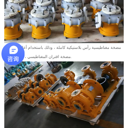
12 مضخة مغناطيسية رأس بلاستيكية كاملة ، وذلك باستخدام أعلى جودة
الإنتاج pvdf ، مضخة اقتران المغناطيسي.