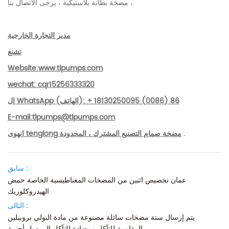
، مضخة بطانة بلاستيكية ، يرجى الاتصال بنا.
مدير التجارة الخارجية
تشنغ
Website:www.tlpumps.com
wechat: cqr15256333320
ال WhatsApp (الهاتف): + 86 (0086) 18130250095
E-mail:tlpumps@tlpumps.com
.
انهوى tenglong مضخة صمام التصنيع المشترك ، المحدودة
سابق :
عمان تخصيص اثنين من المضخات المغناطيسية الخاصة حمض
الهيدروكلوريك
التالى :
يتم إرسال ستة مضخات سائلة مصنوعة من مادة البولي بروبيلين
المقاومة للتآكل ومضادة للتآكل إلى دول أجنبية