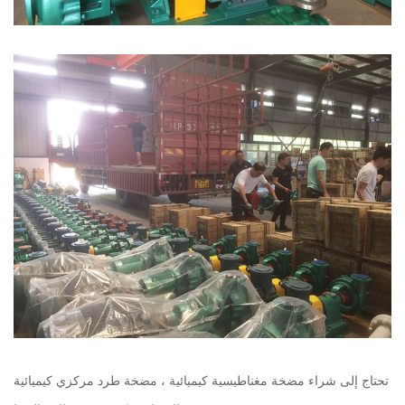
تحتاج إلى شراء مضخة مغناطيسية كيميائية ، مضخة طرد مركزي كيميائية