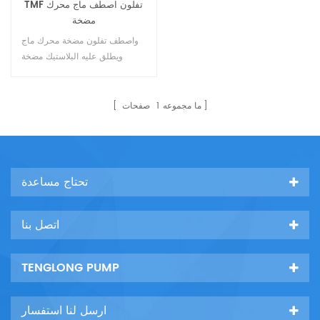
TMF تفلون اصطف ماج محرك
مضخة
واصطف تفلون مضخة محرك ماج
ويطلق عليه البلاستيك مضخة
الفلور المغناطيسي الطرد
المركزي ، أربعة الفلور ، مضخة
محرك المغناطيسي البلاستيك
ما مجموعه
1
صفحات
الفلور ، مضخة المغناطيسي مضخة
مقاومة للتآكل المغناطيسي
الكيميائية.10
تحتاج مساعدة
اتصل بنا
TENGLONG PUMP
ارسل لنا استفسار