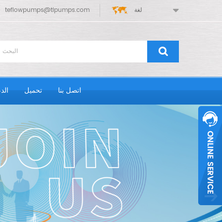
لغة
teflowpumps@tlpumps.com
اتصل بنا
تحميل
الد