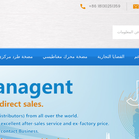
+86 18130251359
عم
القضايا التجارية
مضخة محرك مغناطيسي
مضخة طرد مركزي