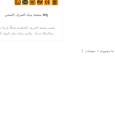
مضخة مياه الصرف الصحي wq
تعتمد مضخة الصرف الغاطسة هيكلًا فريدًا وخ
ميكانيكيًا جديدًا ، والذي يمكنه نقل المواد ا
والألياف الطويلة بشكل فعال. بالمقارنة مع الد
التقليدية ، فإن المكره للمضخة تتبنى شكل 
مفردة أو قناة مزدوجة ، وهي تشبه الأنبوب الم
ما مجموعه
1
صفحات
بنفس حجم المقطع ، ولها أداء تدفق جيد
وغرفة قوقعة معقولة. حتى أن المضخة لديها ك
عالية ، المكره من خلال اخ