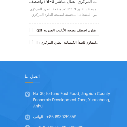
واصطف ihf-d تفلون مضخة الطرد المركزي اتصال مباشر
تعد مضخة الطرد المركزي ihf-d المبطنة بالفلور
من المنتجات المحسنة لمضخة الطرد المركزي
ihf المبطنة بالفلور. ما هو أكثر مقاومة للحمض
من المضخات الأخرى هو
gdf تفلون اصطف مضخة الأنابيب العمودية
[ ]
ih مضخة الفولاذ المقاوم للصدأ الكيميائية الطرد المركزي
[ ]
اتصل بنا
No. 30, fortune East Road, Jingxian County
Economic Development Zone, Xuancheng,
Anhui
+86 18130251359
الهاتف :