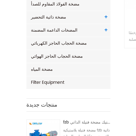
مضخة الفولاذ المقاوم للصدأ
مضخة ذاتية التحضير
المضخات الداعمة المضمنة
تمًا
لصلبة
مضخة الحجاب الحاجز الكهربائي
فاعة
قناة
مضخة الحجاب الحاجز الهوائي
نحني
 جدا
مضخة المياه
فاءة
10
Filter Equipment
منتجات جديدة
fzb الفلور البلاستيك مضخة فتيلة الذاتي
مضخة فتيلة بلاستيكية fzb ذاتية