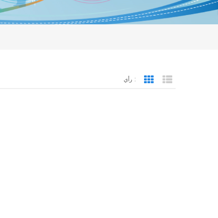
رأي :
Grid View
List View