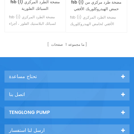
fsb (l) مضخة الطرد المركزي
fsb (l) مضخة طرد مركزي من
السبائك الفلورية
حمض الهيدروكلوريك الأفقي
fsb (l) مضخة الطرد المركزي
fsb (l) مضخة الطرد المركزي
لسبائك البلاستيك الفلور ، أجزاء
الأفقي لحامض الهيدروكلوريك
الفائض كلها من سبائك البلاستيك
تعتمد على رأس المضخة كل
الفلور ، كل جسم المضخة
البلاستيك ، وتصميم الطرد
البلاستيكية ، هيكل الكابولي ، لا
المركزي ، واتصال اقتران ، محرك
ما مجموعه
1
صفحات
يتحمل وزن خط الأنابيب ، أكثر
السيارات ، هو الخيار المثالي
ملاءمة للحمل ، صيانة توفير
لسائل حمض الهيدروكلوريك.
العمالة.10
تحتاج مساعدة
اتصل بنا
TENGLONG PUMP
ارسل لنا استفسار