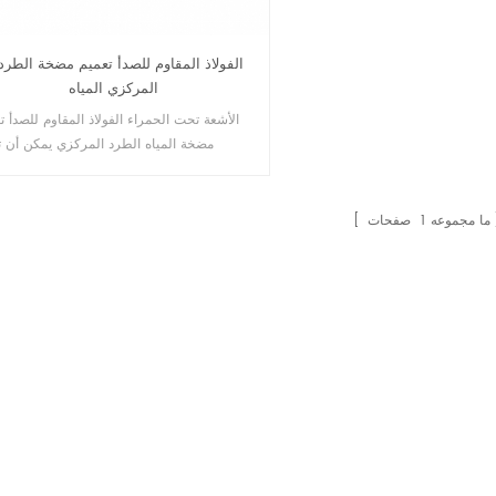
المركزي المياه
الأشعة تحت الحمراء الفولاذ المقاوم للصدأ ت
مضخة المياه الطرد المركزي يمكن أن 
مصنوعة من 304.316.316l والفول
على الوجهين السوبر. إنها مضخة نقل مم
ومضخة تفريغ لنقل مياه البحر والمحلول ال
ما مجموعه
1
صفحات
والمذيبات العضوية بتركيزات ودرجات ح
مختلفة.