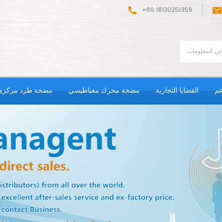
+86 18130251359
عم
القضايا التجارية
مضخة محرك مغناطيسي
مضخة طرد مركزي