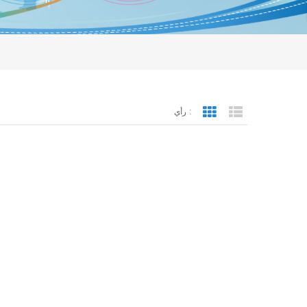
رأي :
Grid View
List View