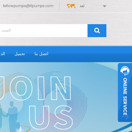
لغة
teflowpumps@tlpumps.com
اتصل بنا
تحميل
الد