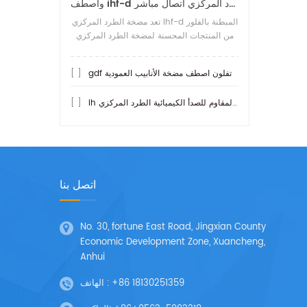
واصطف ihf-d تفلون مضخة الطرد المركزي اتصال مباشر
تعد مضخة الطرد المركزي ihf-d المبطنة بالفلور
من المنتجات المحسنة لمضخة الطرد المركزي
ihf المبطنة بالفلور. ما هو أكثر مقاومة للحمض
من المضخات الأخرى هو
gdf تفلون اصطف مضخة الأنابيب العمودية
[ ]
ih مضخة الفولاذ المقاوم للصدأ الكيميائية الطرد المركزي
[ ]
اتصل بنا
No. 30, fortune East Road, Jingxian County
Economic Development Zone, Xuancheng,
Anhui
+86 18130251359
الهاتف :