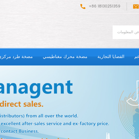
+86 18130251359
عم
القضايا التجارية
مضخة محرك مغناطيسي
مضخة طرد مركزي