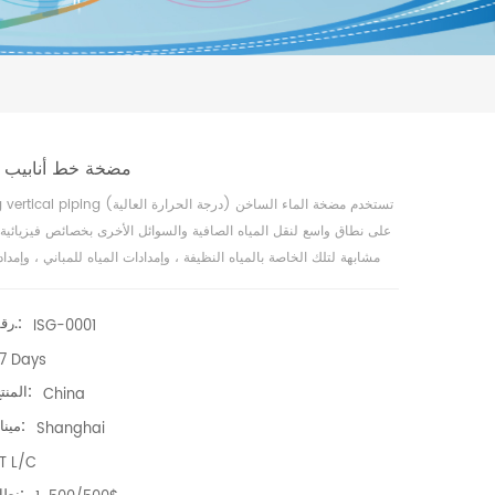
مضخة خط أنابيب 
على نطاق واسع لنقل المياه الصافية والسوائل الأخرى بخصائص فيزيائية و
مشابهة لتلك الخاصة بالمياه النظيفة ، وإمدادات المياه للمباني ، وإمداد
المضغوط لشبكة أنابيب المياه ، والمياه الصناعية والحضرية العرض 
إمدادات المياه المضغوطة للمباني العالية ، الري بالرش في الحدي
رقم الصنف.:
ISG-0001
الحريق ، النقل لمسافات طويلة ، دورة التكييف ، الحمام وغيرها من مع
7 Days
المياه الدافئة والباردة.
Orgin المنتج:
China
ميناء الشحن:
Shanghai
T L/C