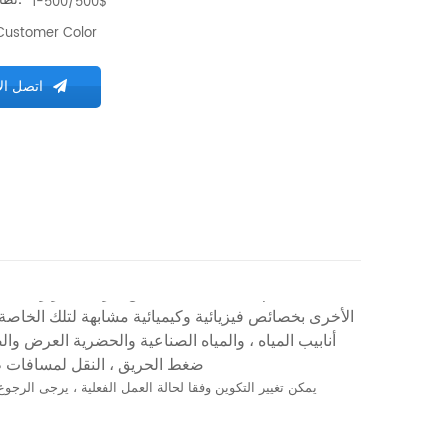
نطاق السعر:
1-500/500$
Customer Color
اتصل ال
الأخرى بخصائص فيزيائية وكيميائية مشابهة لتلك الخاصة ب
أنابيب المياه ، والمياه الصناعية والحضرية العرض وا
ضغط الحريق ، النقل لمسافات طويلة ، دورة التكييف ، الحمام وغيرها من معدات دورة المياه الدافئة والباردة.