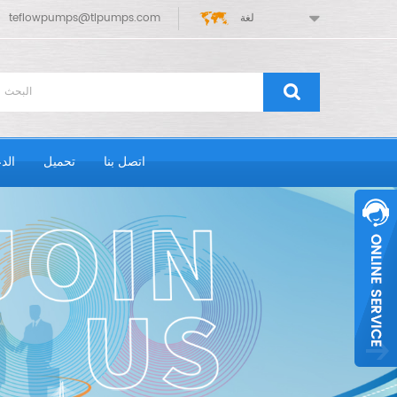
لغة
teflowpumps@tlpumps.com
اتصل بنا
تحميل
الد