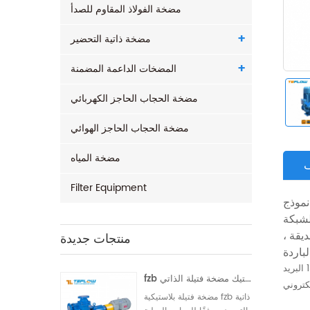
مضخة الفولاذ المقاوم للصدأ
مضخة ذاتية التحضير
المضخات الداعمة المضمنة
مضخة الحجاب الحاجز الكهربائي
مضخة الحجاب الحاجز الهوائي
مضخة المياه
Filter Equipment
نموذج isg vertical piping تستخدم مضخة الماء الساخن (درجة الحرارة العالية) على نطاق واسع لنقل المياه الصافية والسوائل
لشبكة
منتجات جديدة
يقة ،
يمكن تغيير التكوين وفقا لحالة العمل الفعلية ، يرجى الرجوع إلى قسم مبيعات الشركة للحصول على التفاصيل ： + 86 (0086) 18130250095 البريد
fzb الفلور البلاستيك مضخة فتيلة الذاتي
مضخة فتيلة بلاستيكية fzb ذاتية