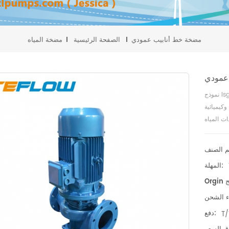
مضخة خط أنابيب عمودي
الصفحة الرئيسية
مضخة المياه
عمودي
نموذج isg vertical piping تستخدم مضخة الماء الساخن (درجة الحرارة العالية)
كيميائية
ات المياه
والصرف ،
قة ، ضغط
دات دورة
المهلة:
دفع:
T/