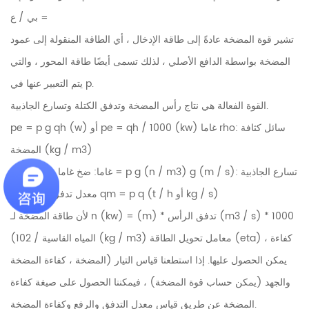
= بي / ع
تشير قوة المضخة عادةً إلى طاقة الإدخال ، أي الطاقة المنقولة إلى عمود
المضخة بواسطة الدافع الأصلي ، لذلك تسمى أيضًا طاقة المحور ، والتي
يتم التعبير عنها في p.
القوة الفعالة هي نتاج رأس المضخة وتدفق الكتلة وتسارع الجاذبية.
pe = p g qh (w) أو pe = qh / 1000 (kw) غاما rho: سائل كثافة
المضخة (kg / m3)
غاما: ضخ غاما سائل شديد = p g (n / m3) g (m / s): تسارع الجاذبية
معدل تدفق الكتلة من qm = p q (t / h أو kg / s)
لأن طاقة المضخة لـ n (kw) = (m) * تدفق الرأس (m3 / s) * 1000
(المياه القاسية / 102 (kg / m3) معامل تحويل الطاقة (eta) ، كفاءة
المضخة ، كفاءة المضخة) يمكن الحصول عليها. إذا استطعنا قياس التيار
والجهد (يمكن حساب قوة المضخة) ، فيمكننا الحصول على صيغة كفاءة
المضخة عن طريق قياس معدل التدفق والرفع وكفاءة المضخة.