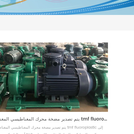
يتم تصدير مضخة محرك المغناطيسي المغناطيسي tmf fluoroplastic إلى أستراليا
يتم تصدير مضخة محرك المغناطيسي المغناطيسي  fluoroplastic