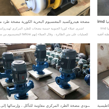
مضخة هيدروكسيد المغنسيوم البحرية الكورية مضخة طرد م
imd أفقي واصطف مضخة نقل المياه المالحة إلى أنجولا ، أفريقيا imd مضخة
اشترى عملاء كوريا الجنوبية خمسة مضخات للطرد المركزي لهيدروكس
ي ، كلوروبنزين ، رقائق معدنية ،
المغنيسيوم من مضخات teflow للعمليات على متن الطائرة ،
ً لظروف
راضون عن استلام البضائع. نفذت مضخات teflow سلسلة من اختبار
ق فني
واختبارات المحركات للعملاء ، وأظهرت شهادة منشأ FTA الصادرة عن
الإنتاج. تعاون سعيد. إذا كنت ب...
واصطف تفلون العمودي مضخة الطرد المركزي مقاومة للتآكل ، وإرسالها إلى فيتنام.