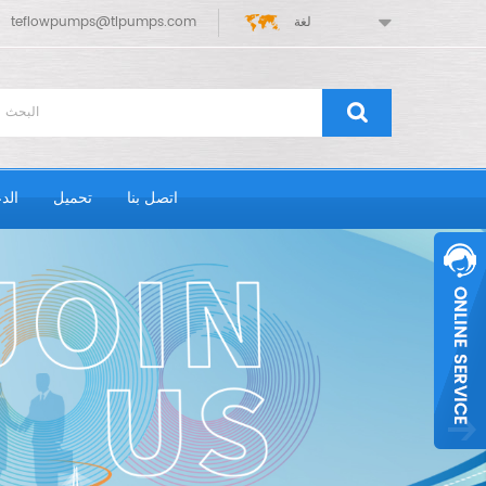
لغة
teflowpumps@tlpumps.com
اتصل بنا
تحميل
الد