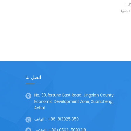
ل ،
خدامها
تم شحن
وتقرير
اتصل بنا
No. 30, fortune East Road, Jingxian County
Economic Development Zone, Xuancheng,
Anhui
+86 18130251359
الهاتف :
+86+0563-5093318
الفاكس: