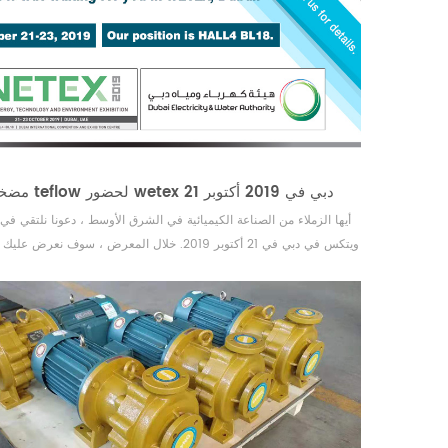
مضخات teflow لحضور wetex دبي في 2019 أكتوبر 21
أيها الزملاء من الصناعة الكيميائية في الشرق الأوسط ، دعونا نلتقي 
ويتكس في دبي في 21 أكتوبر 2019. خلال المعرض ، سوف نعرض 
صناعة المضخات الكيميائية في الصين ، وخاصة في مجال المغناطيسية ا
للتآكل. مضخات. توفير حلول ممتازة لنقل الأحماض القوية والوسائط القا
الكلور القلوي...