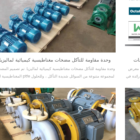
15 وحدة مقاومة للتآكل مضخات مغناطيسية كيميائية لماليزيا
في معرض
عليك رائدة في
المغناطيسية المبطن ptfe لمجموعة متنوعة من السوائ
لمقاومة
القلوية بشدة ، نقوم أيضًا بترقية مواد عمود المضخة لتخصيص الحلول لاحت
عدية في
العملاء المختلفة. تعد المضخة المغناطيسية طراز tmf ، التي تستخدم 
الألمان...