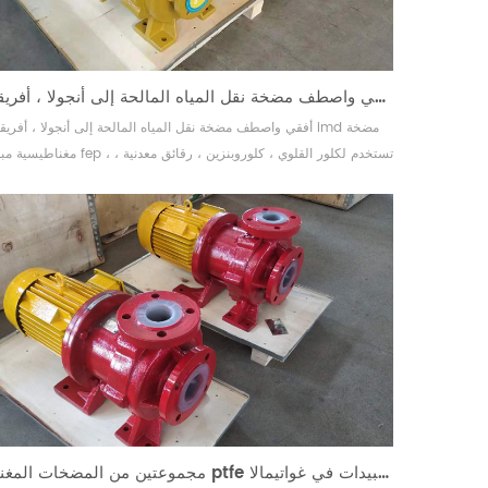
imd أفقي واصطف مضخة نقل المياه المالحة إلى أنجولا ، أفريقيا
مغناطيسية مبطنة أفقية fep ، تستخدم لكلور القلو
مخلل ، مبيدات ، أدوية وغيرها من الوسائط القوية المسببة للتآكل ، وفقا
سائلة مختلفة لاختيار مواد بلاستيكية مبطنة مختلفة. الشركة لديها فري
محترف...
مجموعتين من المضخات المغناطيسية ptfe مبطنة لمشاريع المبيدات في غواتيمالا.