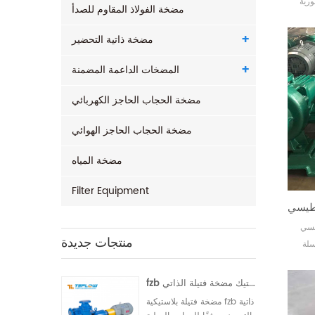
ضخات في فلوريدا والمكسيك وتايلاند. سيحصل
مضخة الفولاذ المقاوم للصدأ
مقاومة
استيك الفلوري fsb-d أيضًا باسم
مضخة ذاتية التحضير
المضخات الداعمة المضمنة
مضخة الحجاب الحاجز الكهربائي
مضخة الحجاب الحاجز الهوائي
مضخة المياه
Filter Equipment
t إلى
منتجات جديدة
 للاهتراء ،
الضغط
يطيل
fzb الفلور البلاستيك مضخة فتيلة الذاتي
مضخة فتيلة بلاستيكية fzb ذاتية