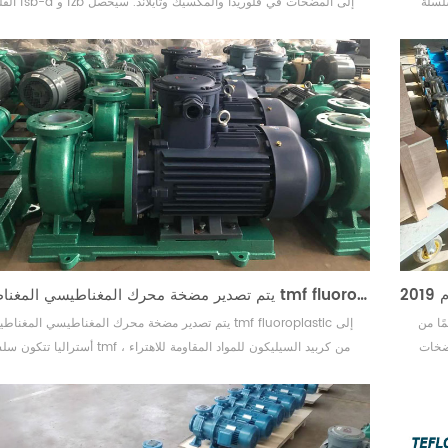
مقاومة للاهتراء ،
الفلورية fsb-d و fzb إلى الم
والضغط
العملاء الذين يشترون المضخات مني على أقنعة طبية مجانًا ويعملون معًا ل
ا يطيل
covid-19. تُعرف مضخة الطرد المركزي للبل
مضخة الطرد المر...
يتم تصدير مضخة محرك المغناطيسي المغناطيسي tmf fluoroplastic إلى أستراليا
ن عام 2019 ، أعاد العملاء من أستراليا طلب 30 ممًا من
يتم تصدير مضخة محرك المغناطيسي المغناطيسي mf fluoroplastic
مضخات
أستراليا تتكون سلسلة tmf من كربيد السيليكون للمواد المقاومة
ل حمض
وستتعرض الأكمام الفائقة المقاومة للاهتراء والمقاومة للتآكل والعمود و
الهيدروكلوريك وحمض الكبريتيك بتركيز قدره 30٪ من muth35 ٪ ودرجة الحرارة
لضغط الوسيط أثناء التشغيل ، ويتم تشكيل الطحن السائل بينهما ، مما 
بشكل كبير خدمة الحياة...