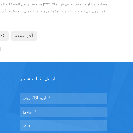
مجموعتين من المضخات المغناطيسية ptfe مبطنة لمشاريع المب
كما ترون في الصورة ، اعتمدت هذه المرة طلب العميل ، يستخدم رأس
الطلاء الأحمر ، يستخدم المحرك الطلاء الأصفر. ip55 ، 60 هرتز
فولت ، 1750 إلى ثلاث مراحل غير متزامن المحركات. ptfe الم
الدوار المغن...
آخر صفحة
>>
ارسل لنا استفسار