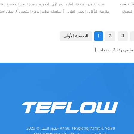
يدات في غواتيمالا.
بطانة تفلون ، مضخة الطرد المركزي العمودية ، مياه البحر المسببة للتآك
 المضخة
مقاومة التآكل ، العمر الطويل ( سلسلة قوات الدفاع الشعبي ). يمكن است
 مخصصة ، 220
لشحن خطوط الأنابيب ، التدفق الكبير ، الرأس العالي ، مقاومة التآكل. ي
كره شبه مفتوح مع
البضائع إلى فيتنام عن طريق البحر ، وهي مجهزة بمشاركة من e ، cq ، 
اختبار ...
3
2
1
الصفحة الأولى
ما مجموعه
3
صفحات
حقوق النشر © 2026 Anhui Tenglong Pump & Valve