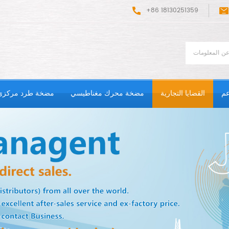
+86 18130251359
عم
القضايا التجارية
مضخة محرك مغناطيسي
مضخة طرد مركزي