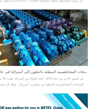
أستراليا تتكون سلسلة tmf من كربيد السيليكون للمواد ال
وستتعرض الأكمام الفائقة المقاومة للاهتراء والمقاومة للتآكل والعمود 
لضغط الوسيط أثناء التشغيل ، ويتم تشكيل الطحن السائل بينهما ، مم
بشكل كبير خدمة الحياة...
الدفعة الأخيرة من المضخات المغناطيسية المبطنة بالتفلون إلى أستراليا في عام 2019
في الشهر الأخير م
المضخات المغناطيسية المبطنة من تيفلو من أستراليا ، وذلك لأن ال
المغناطيسية الـ 15 التي تم طلبها مسبقًا كانت ناجحة جدًا في نق
المحيطة من 60 درجة مئوية...