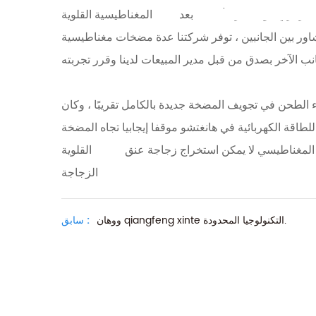
الطرد المركزي هو الخيار الأفضل.
بعد
جانبين ، توفر شركتنا عدة مضخات مغناطيسية tmf-j lye على التجربة التجريبية لظروف التشغيل لمدة 3 أشهر ،
الطحن في تجويف المضخة جديدة بالكامل تقريبًا ، وكان
 للطاقة الكهربائية في هانغتشو موقفا إيجابيا تجاه المضخة
لمغناطيسي لا يمكن استخراج زجاجة عنق
الزجاجة.
ووهان qiangfeng xinte التكنولوجيا المحدودة.
سابق :