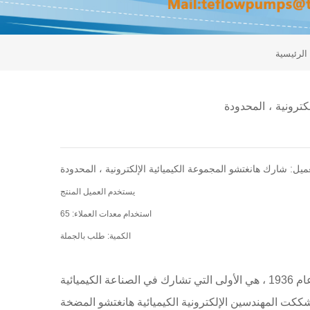
الرئيسية
يستخدم العميل المنتج: tmf-j lye magnetic pump
استخدام معدات العملاء: 65tmf-20j، 80tmf-32j، 50tmf-32j
الكمية: طلب بالجملة
هانغتشو المجموعة الكيميائية الكيميائية المشترك ، المحدودة. تأسست في عام 1936 ، هي الأولى التي تشارك في الصناعة الكيميائية
ككت المهندسين الإلكترونية الكيميائية هانغتشو المضخة