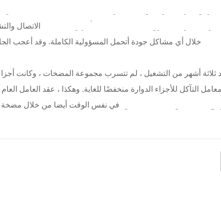
المغناطيسية القلوية tmf-j التي وضعتها الشركة. وفقا للممارسة المعتادة ، سلسلة مضخة 
الاتصال والتشاور بين ال
وقد أعجب الجانب الآخر بصدق من قبل مدير المبيعات لدينا وقرر تجربته.
خلال أي مشاكل جودة أتحمل المسؤولية الكاملة.
د ثلاثة أشهر من التشغيل ، لم تتسرب مجموعة المضخات ، وكانت أجزاء 
عامل التآكل للأجزاء الدوارة منخفضًا للغاية. وهكذا ، عقد العامل العام
قلوية tmf-j ، وفتح باب التعاون منذ ذلك الحين.
في نفس الوقت أيضا من خلال مضخة ا