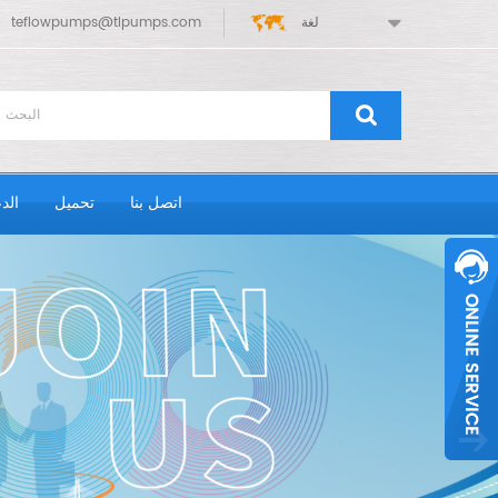
لغة
teflowpumps@tlpumps.com
اتصل بنا
تحميل
الد