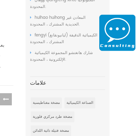
ووهان qiangfeng xinte التكنولوجيا
المحدودة.
hulhao huihong المعادن غير
الحديدية المشترك ، المحدودة.
fengyi الكيميائية الدقيقة (ليانيونقانغ)
المشترك ، المحدودة
بع
شارك هانغتشو المجموعة الكيميائية
م
الإلكترونية ، المحدودة.
ال
علامات
الصناعة الكيميائية
مضخة مغناطيسية
مضخة طرد مركزي فلورية
مضخة فتيلة ذاتية اللدائن