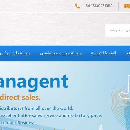
+86 18130251359
عم
القضايا التجارية
مضخة محرك مغناطيسي
مضخة طرد مركزي