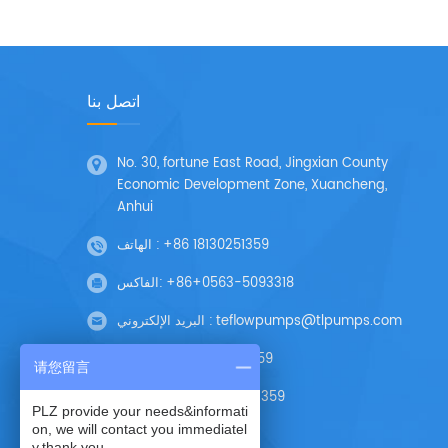
اتصل بنا
No. 30, fortune East Road, Jingxian County
Economic Development Zone, Xuancheng,
Anhui
+86 18130251359
الهاتف :
+86+0563-5093318
الفاكس:
teflowpumps@tlpumps.com
البريد الإلكتروني :
Skype :
+86 18130251359
请您留言
Wechat :
+86 18130251359
PLZ provide your needs&informati
on, we will contact you immediatel
y,thank you